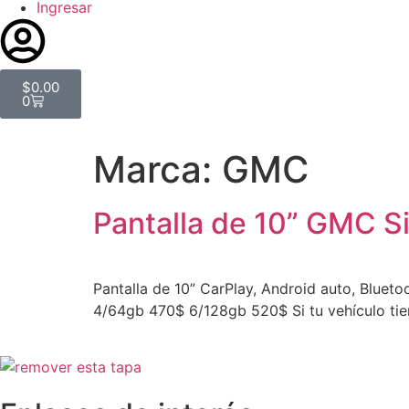
Ingresar
$
0.00
0
Marca:
GMC
Pantalla de 10” GMC S
Pantalla de 10” CarPlay, Android auto, Bluet
4/64gb 470$ 6/128gb 520$ Si tu vehículo tie