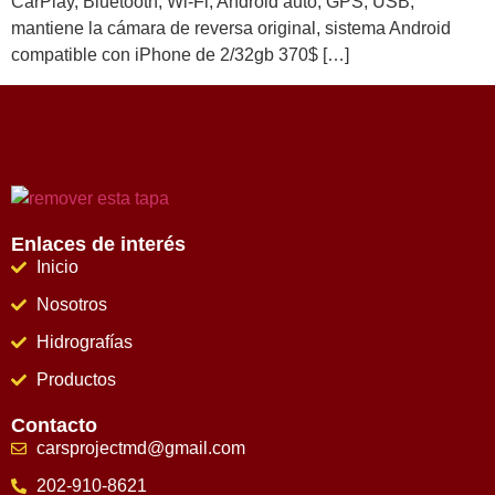
CarPlay, Bluetooth, Wi-Fi, Android auto, GPS, USB,
mantiene la cámara de reversa original, sistema Android
compatible con iPhone de 2/32gb 370$ […]
Enlaces de interés
Inicio
Nosotros
Hidrografías
Productos
Contacto
carsprojectmd@gmail.com
202-910-8621