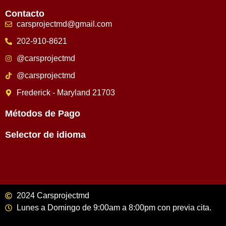
Contacto
carsprojectmd@gmail.com
202-910-8621
@carsprojectmd
@carsprojectmd
Frederick - Maryland 21703
Métodos de Pago
Selector de idioma
2024 Carsprojectmd
Lunes a Domingo de 9:00am a 8:00pm con previa cita.