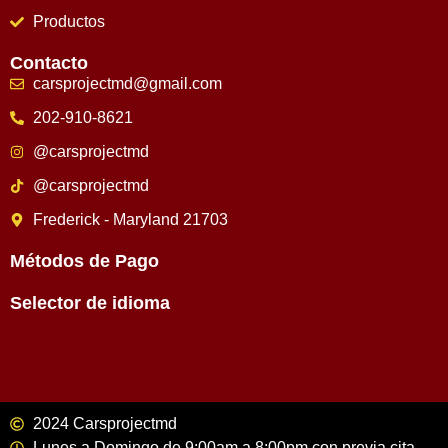
Productos
Contacto
carsprojectmd@gmail.com
202-910-8621
@carsprojectmd
@carsprojectmd
Frederick - Maryland 21703
Métodos de Pago
Selector de idioma
2024 Carsprojectmd
Lunes a Domingo de 9:00am a 8:00pm con previa cita.