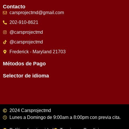
Contacto
carsprojectmd@gmail.com
202-910-8621
@carsprojectmd
@carsprojectmd
Frederick - Maryland 21703
Métodos de Pago
Selector de idioma
2024 Carsprojectmd
Lunes a Domingo de 9:00am a 8:00pm con previa cita.